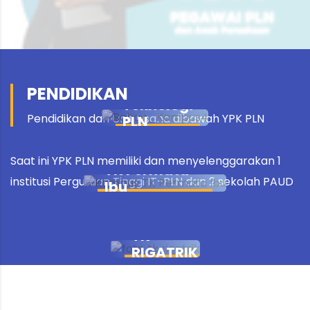
Institut
PENDIDIKAN
Teknologi
Pendidikan dan Unit Usaha dibawah YPK PLN
PLN
Saat ini YPK PLN memiliki dan menyelenggarakan 1
TK Permata
institusi Perguruan Tinggi IT-PLN dan 2 sekolah PAUD
Ibu
TK
RIGATRIK