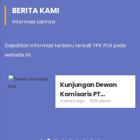
Management
Keuangan
BERITA KAMI
Learn
Learn
Learn
More
Informasi Lainnya
More
More
Dapatkan informasi terbaru terkait YPK PLN pada
website ini.
Kunjungan Dewan
Komisaris PT...
4 years ago
525 views