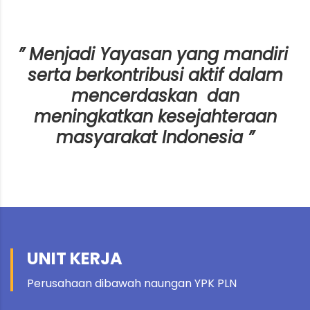
” Menjadi Yayasan yang
mandiri
serta
berkontribusi
aktif
dalam
mencerdaskan
dan
meningkatkan
kesejahteraan
masyarakat Indonesia ”
PT
UNIT KERJA
PT
Sentra
PT Bakti
Perusahaan dibawah naungan YPK PLN
Solusi
Teknologi
Energi
PT
Manajemen
PT