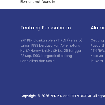
Element not found in
Tentang Perusahaan
Alam
YPK PLN didirikan
oleh PT PLN (Persero)
Gedung P
tahun 1993 berdasarkan Akte notaris
Pusat,
Jl
Ny. SP Henny Shidky SH No. 26 tanggal
RT.6/RW.
22 Sep. 1993, bergerak di bidang
Kota Jak
Pendidikan dan Sosial
.
Ibukota 
Copyright ©
2026
YPK PLN and ITPLN DIGITAL. All righ