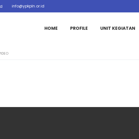
info@ypkpln.or.id
id
HOME
PROFILE
UNIT KEGIATAN
VIDEO