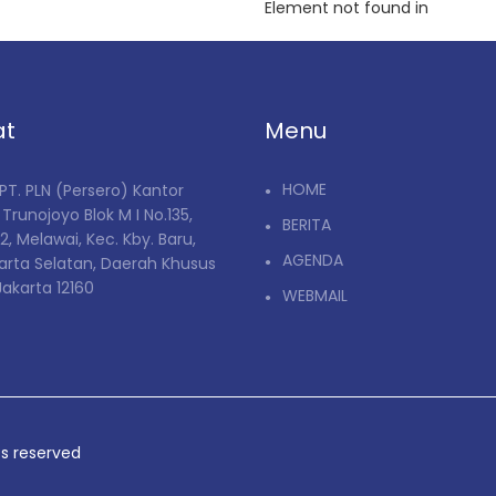
Element not found in
at
Menu
HOME
T. PLN (Persero) Kantor
. Trunojoyo Blok M I No.135,
BERITA
2, Melawai, Kec. Kby. Baru,
AGENDA
arta Selatan, Daerah Khusus
Jakarta 12160
WEBMAIL
ts reserved