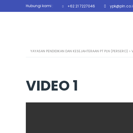
Hubungi kami :
+62 21 7227046
ypk@pln.co.
YAYASAN PENDIDIKAN DAN KESEJAHTERAAN PT PLN (PERSERO)
>
VIDEO 1