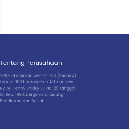
Tentang Perusahaan
YPK PLN didirikan
oleh PT PLN (Persero)
tahun 1993 berdasarkan Akte notaris
Ny. SP Henny Shidky SH No. 26 tanggal
22 Sep. 1993, bergerak di bidang
Pendidikan dan Sosial
.