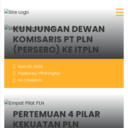
KUNJUNGAN DEWAN
KOMISARIS PT PLN
(PERSERO) KE ITPLN
April 25, 2022
Posted by: ITPLN Digital
NO COMMENTS
PERTEMUAN 4 PILAR
KEKUATAN PLN